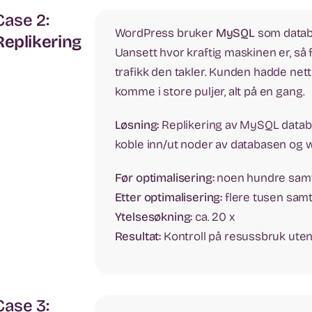
Case 2:
WordPress bruker
MySQL
som databa
Replikering
Uansett hvor kraftig maskinen er, så
trafikk den takler. Kunden hadde nettbu
komme i store puljer, alt på en gang.
Løsning:
Replikering av MySQL databa
koble inn/ut noder av databasen og 
Før optimalisering:
noen hundre samt
Etter optimalisering:
flere tusen samt
Ytelsesøkning:
ca. 20 x
Resultat:
Kontroll på resussbruk uten
Case 3: