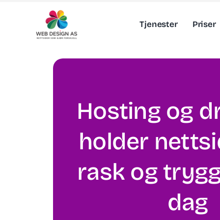
Skip
to
Tjenester
Priser
content
Hosting og d
holder netts
rask og tryg
dag