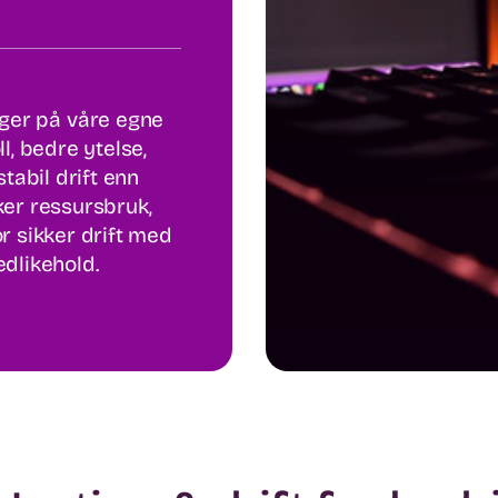
nger på våre egne
ll, bedre ytelse,
tabil drift enn
ker ressursbruk,
r sikker drift med
edlikehold.