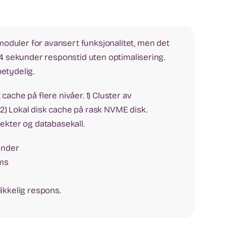
duler for avansert funksjonalitet, men det
–4 sekunder responstid uten optimalisering.
etydelig.
ache på flere nivåer. 1) Cluster av
) Lokal disk cache på rask NVME disk.
ekter og databasekall.
under
ms
ikkelig respons.