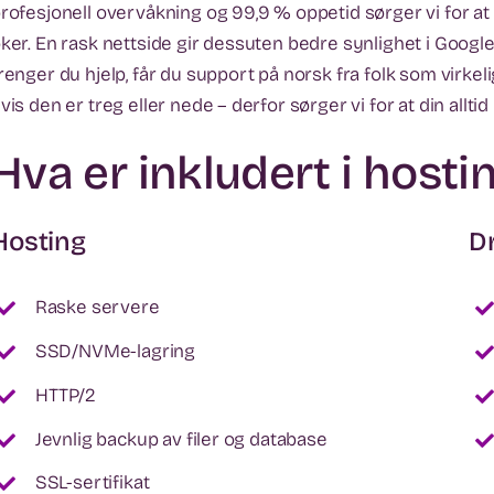
rofesjonell overvåkning og 99,9 % oppetid sørger vi for at s
ker. En rask nettside gir dessuten bedre synlighet i Googl
renger du hjelp, får du support på norsk fra folk som virke
vis den er treg eller nede – derfor sørger vi for at din alltid
Hva er inkludert i hostin
Hosting
Dr
Raske servere
SSD/NVMe-lagring
HTTP/2
Jevnlig backup av filer og database
SSL-sertifikat