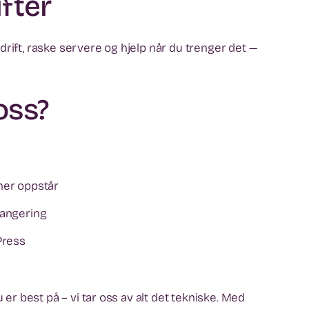
ifter
rift, raske servere og hjelp når du trenger det —
oss?
mer oppstår
rangering
Press
 er best på – vi tar oss av alt det tekniske. Med