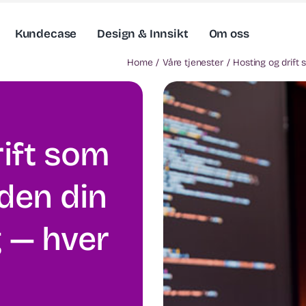
Kundecase
Design & Innsikt
Om oss
Home
Våre tjenester
Hosting og drift 
rift som
iden din
g — hver