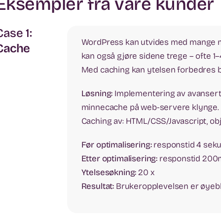
Eksempler fra våre kunder
Case 1:
WordPress kan utvides med mange mo
Cache
kan også gjøre sidene trege – ofte 1
Med caching kan ytelsen forbedres b
Løsning:
Implementering av avansert c
minnecache på web-servere klynge. 2
Caching av: HTML/CSS/Javascript, obj
Før optimalisering:
responstid 4 sek
Etter optimalisering:
responstid 200
Ytelsesøkning:
20 x
Resultat:
Brukeropplevelsen er øyebl