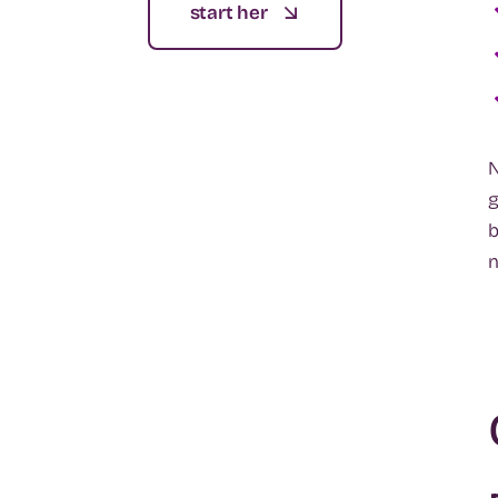
start her
N
g
b
n