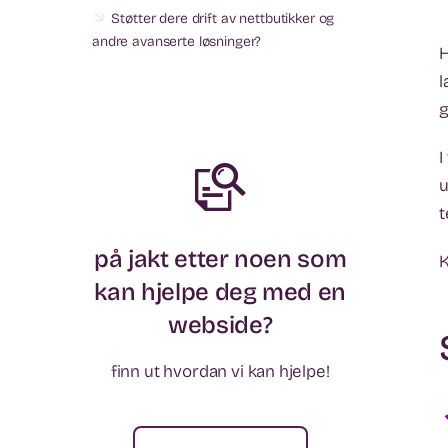
Støtter dere drift av nettbutikker og
andre avanserte løsninger?
H
l
g
I
u
t
på jakt etter noen som
K
kan hjelpe deg med en
webside?
finn ut hvordan vi kan hjelpe!