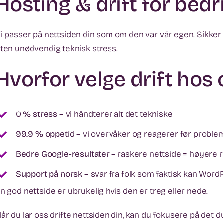
Hosting & drift for bedr
i passer på nettsiden din som om den var vår egen. Sikker d
ten unødvendig teknisk stress.
Hvorfor velge drift hos 
0 % stress
– vi håndterer alt det tekniske
99.9 % oppetid
– vi overvåker og reagerer før proble
Bedre Google-resultater
– raskere nettside = høyere 
Support på norsk
– svar fra folk som faktisk kan Word
n god nettside er ubrukelig hvis den er treg eller nede.
år du lar oss drifte nettsiden din, kan du fokusere på det du