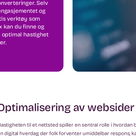
nverteringer. Selv
engasjementet og
tis verktøy som
 kan du finne og
e optimal hastighet
er.
Optimalisering av websider
astigheten til et nettsted spiller en sentral rolle i hvorda
n digital hverdag der folk forventer umiddelbar respons, k