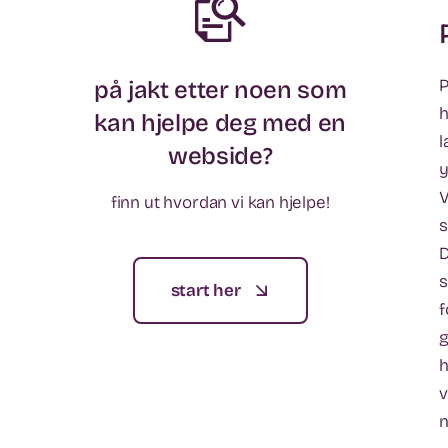
P
på jakt etter noen som
h
kan hjelpe deg med en
l
webside?
y
V
finn ut hvordan vi kan hjelpe!
s
D
s
start her
f
g
h
v
n