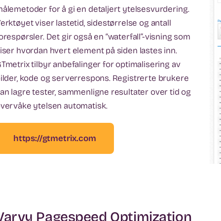
ålemetoder for å gi en detaljert ytelsesvurdering.
erktøyet viser lastetid, sidestørrelse og antall
orespørsler. Det gir også en “waterfall”-visning som
iser hvordan hvert element på siden lastes inn.
Tmetrix tilbyr anbefalinger for optimalisering av
ilder, kode og serverrespons. Registrerte brukere
an lagre tester, sammenligne resultater over tid og
vervåke ytelsen automatisk.
https://gtmetrix.com
Varvy Pagespeed Optimization