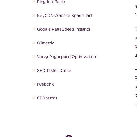
Pingdom Tools
m
r
KeyCDN Website Speed Test
E
Google PageSpeed ​​Insights
s
GTmetrix
b
a
Varvy Pagespeed Optimization
F
SEO Tester Online
P
Iwebchk
s
o
SEOptimer
r