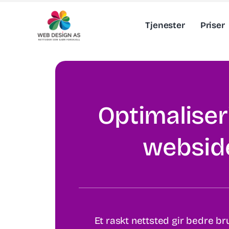
Skip
to
Tjenester
Priser
content
Optimaliser
websid
Et raskt nettsted gir bedre b