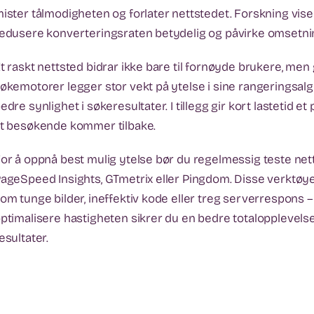
ister tålmodigheten og forlater nettstedet. Forskning viser
edusere konverteringsraten betydelig og påvirke omsetni
t raskt nettsted bidrar ikke bare til fornøyde brukere, men
økemotorer legger stor vekt på ytelse i sine rangeringsalg
edre synlighet i søkeresultater. I tillegg gir kort lastetid 
t besøkende kommer tilbake.
or å oppnå best mulig ytelse bør du regelmessig teste net
ageSpeed Insights, GTmetrix eller Pingdom. Disse verktøye
om tunge bilder, ineffektiv kode eller treg serverrespons –
ptimalisere hastigheten sikrer du en bedre totalopplevels
esultater.