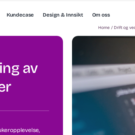
Kundecase
Design & Innsikt
Om oss
Home
Drift og ve
ing av
er
rukeropplevelse,