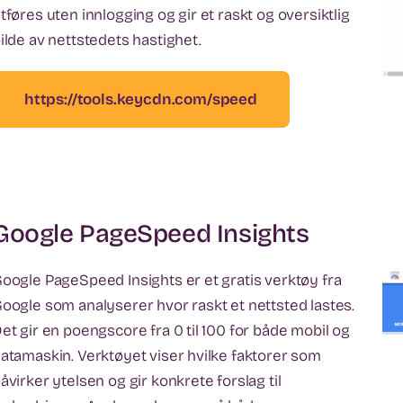
tføres uten innlogging og gir et raskt og oversiktlig
ilde av nettstedets hastighet.
https://tools.keycdn.com/speed
Google PageSpeed ​​Insights
oogle PageSpeed Insights er et gratis verktøy fra
oogle som analyserer hvor raskt et nettsted lastes.
et gir en poengscore fra 0 til 100 for både mobil og
atamaskin. Verktøyet viser hvilke faktorer som
åvirker ytelsen og gir konkrete forslag til