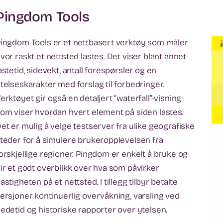
Pingdom Tools
ingdom Tools er et nettbasert verktøy som måler
vor raskt et nettsted lastes. Det viser blant annet
astetid, sidevekt, antall forespørsler og en
telseskarakter med forslag til forbedringer.
erktøyet gir også en detaljert “waterfall”-visning
om viser hvordan hvert element på siden lastes.
et er mulig å velge testserver fra ulike geografiske
teder for å simulere brukeropplevelsen fra
orskjellige regioner. Pingdom er enkelt å bruke og
ir et godt overblikk over hva som påvirker
astigheten på et nettsted. I tillegg tilbyr betalte
ersjoner kontinuerlig overvåkning, varsling ved
edetid og historiske rapporter over ytelsen.