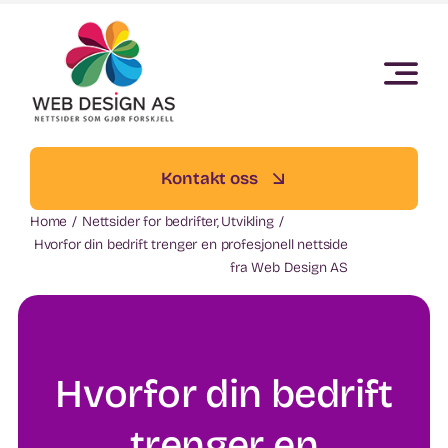
Skip
to
content
Kontakt oss
Home
Nettsider for bedrifter
Utvikling
Hvorfor din bedrift trenger en profesjonell nettside
fra Web Design AS
Hvorfor din bedrift
trenger en