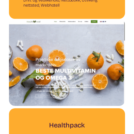
Drift og vedlikehold
,
Nettbutikk
,
Utvikling
nettsted
,
Webhotell
Healthpack