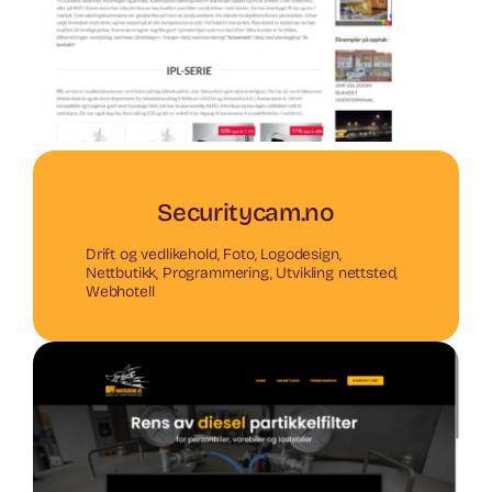
Securitycam.no
Drift og vedlikehold
,
Foto
,
Logodesign
,
Nettbutikk
,
Programmering
,
Utvikling nettsted
,
Webhotell