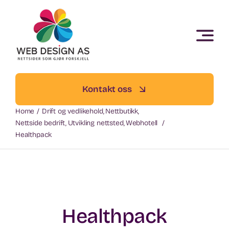
Skip
to
content
Kontakt oss
Home
Drift og vedlikehold
Nettbutikk
Nettside bedrift
Utvikling nettsted
Webhotell
Healthpack
Healthpack