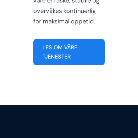
våre er raske, stabile og
overvåkes kontinuerlig
for maksimal oppetid.
LES OM VÅRE
TJENESTER