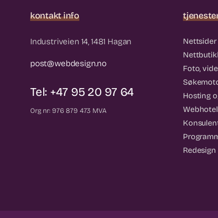
kontakt info
tjeneste
Industriveien 14, 1481 Hagan
Nettsider 
Nettbutik
post@webdesign.no
Foto, vid
Søkemoto
Tel: +47 95 20 97 64
Hosting og
Webhotel
Org nr: 976 879 473 MVA
Konsulent
Programm
Redesign 