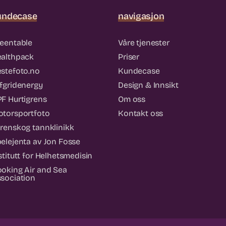
undecase
navigasjon
eentable
Våre tjenester
althpack
Priser
stefoto.no
Kundecase
fgridenergy
Design & Innsikt
F Hurtigrens
Om oss
torsportfoto
Kontakt oss
renskog tannklinikk
elejenta av Jon Fosse
stitutt for Helhetsmedisin
oking Air and Sea
sociation