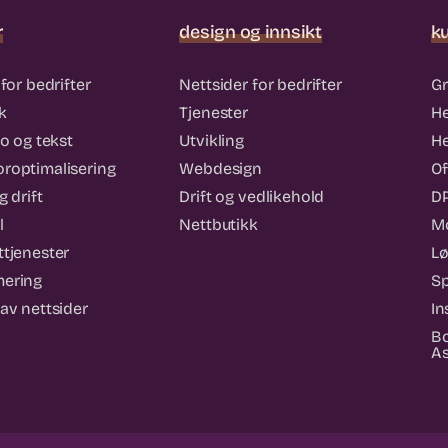
r
design og innsikt
k
for bedrifter
Nettsider for bedrifter
Gr
k
Tjenester
He
eo og tekst
Utvikling
He
roptimalisering
Webdesign
Of
 drift
Drift og vedlikehold
DP
l
Nettbutikk
Mo
tjenester
Lø
ering
Sp
av nettsider
In
Bo
As